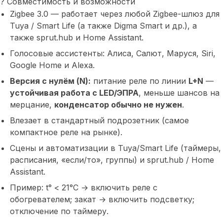
? Совместимость и возможности
Zigbee 3.0
— работает через любой Zigbee-шлюз для
Tuya / Smart Life
(а также Digma Smart и др.), а
также
sprut
.hub и
Home Assistant
.
Голосовые ассистенты:
Алиса, Салют, Маруся, Siri,
Google Home и Alexa
.
Версия с нулём (N):
питание реле по линии
L+N
—
устойчивая работа с LED/ЭПРА
, меньше шансов на
мерцание,
конденсатор обычно не нужен
.
Влезает в
стандартный подрозетник
(самое
компактное реле на рынке).
Сцены и автоматизации
в Tuya/Smart Life (таймеры,
расписания, «если/то», группы) и
sprut
.hub /
Home
Assistant
.
Пример:
t° < 21°C → включить реле с
обогревателем
; закат → включить подсветку;
отключение по таймеру.