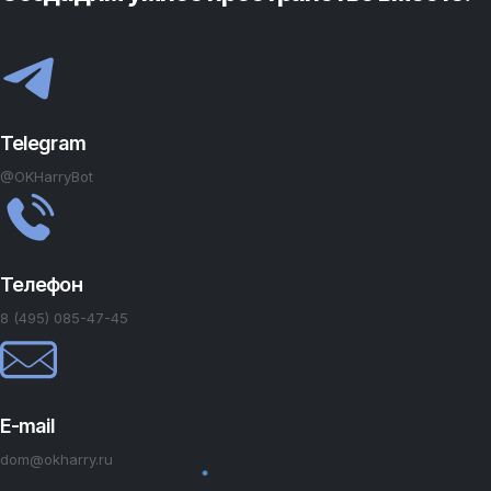
Telegram
@OKHarryBot
Телефон
8 (495) 085-47-45
E-mail
dom@okharry.ru