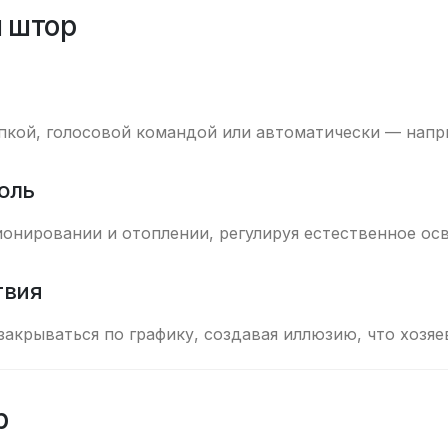
 штор
кой, голосовой командой или автоматически — напри
оль
нировании и отоплении, регулируя естественное осв
твия
закрываться по графику, создавая иллюзию, что хозяе
р