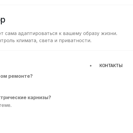
ор
т сама адаптироваться к вашему образу жизни.
роль климата, света и приватности.
КОНТАКТЫ
вом ремонте?
ктрические карнизы?
теме.