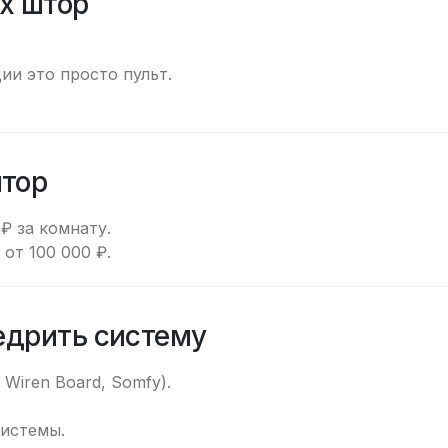
х штор
ии это просто пульт.
штор
₽ за комнату.
от 100 000 ₽.
едрить систему
Wiren Board, Somfy).
истемы.