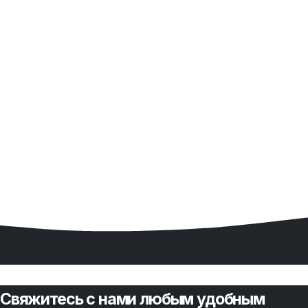
Zigbee-реле OK Harry для ворот (подъёмные и откатные)
2 490₽
Свяжитесь с нами любым удобным